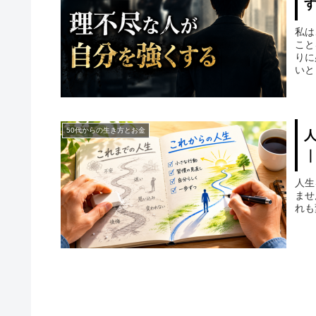
私は
こと
りに
いと
50代からの生き方とお金
人生
ませ
れも