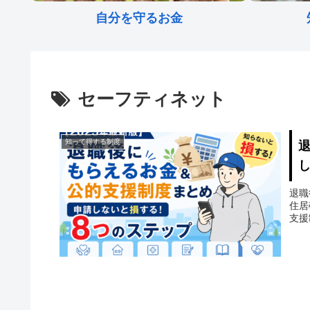
自分を守るお金
セーフティネット
知って得する制度
退職
住居
支援