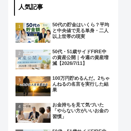
人気記事
50代の貯金はいくら？平均
と中央値で見る単身・二人
以上世帯の現実
50代・51歳サイドFIRE中
の資産公開｜今週の資産増
減【2026/7/11】
100万円貯めるんだ。2ちゃ
んねるの名言を実行した結
果
お金持ちを見て気づいた
「やらない方がいいお金の
習慣」