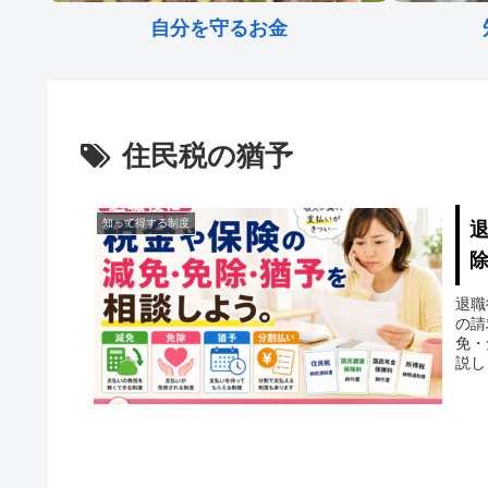
自分を守るお金
住民税の猶予
知って得する制度
退職
の請
免・
説し