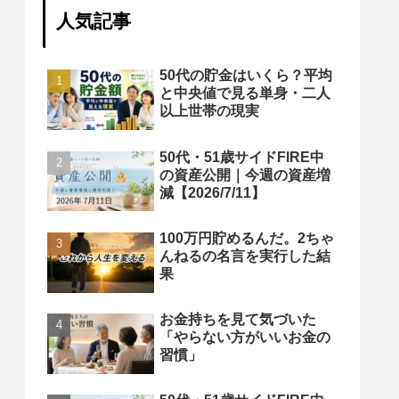
人気記事
50代の貯金はいくら？平均
と中央値で見る単身・二人
以上世帯の現実
50代・51歳サイドFIRE中
の資産公開｜今週の資産増
減【2026/7/11】
100万円貯めるんだ。2ちゃ
んねるの名言を実行した結
果
お金持ちを見て気づいた
「やらない方がいいお金の
習慣」