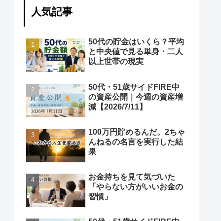
人気記事
50代の貯金はいくら？平均
と中央値で見る単身・二人
以上世帯の現実
50代・51歳サイドFIRE中
の資産公開｜今週の資産増
減【2026/7/11】
100万円貯めるんだ。2ちゃ
んねるの名言を実行した結
果
お金持ちを見て気づいた
「やらない方がいいお金の
習慣」