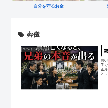
自分を守るお金
葬儀
50代からの生き方とお金
若い
子で
正月
とし