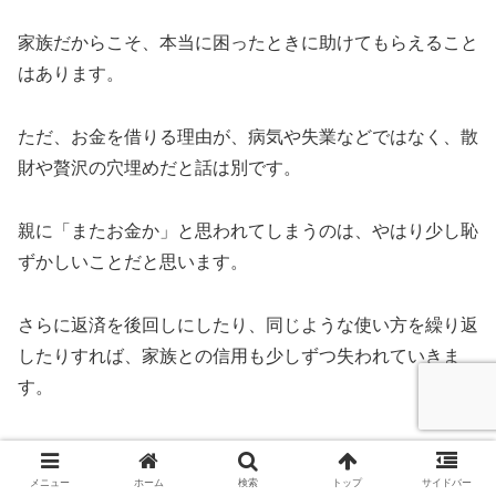
家族だからこそ、本当に困ったときに助けてもらえること
はあります。
ただ、お金を借りる理由が、病気や失業などではなく、散
財や贅沢の穴埋めだと話は別です。
親に「またお金か」と思われてしまうのは、やはり少し恥
ずかしいことだと思います。
さらに返済を後回しにしたり、同じような使い方を繰り返
したりすれば、家族との信用も少しずつ失われていきま
す。
このブログを読んでいただけた方には「お金の苦労」がな
くなれば良いなと思っています。
メニュー
ホーム
検索
トップ
サイドバー