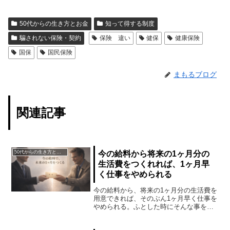
50代からの生き方とお金
知って得する制度
騙されない保険・契約
保険 違い
健保
健康保険
国保
国民保険
まもるブログ
関連記事
50代からの生き方とお金
今の給料から将来の1ヶ月分の
生活費をつくれれば、1ヶ月早
く仕事をやめられる
今の給料から、将来の1ヶ月分の生活費を
用意できれば、そのぶん1ヶ月早く仕事を
やめられる。ふとした時にそんな事を思
いつきました。2ヶ月分を用意できれば2
ヶ月早く、1年分を用意できれば1年早く