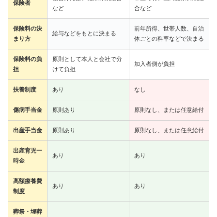
保険者
など
合など
保険料の決
前年所得、世帯人数、自治
給与などをもとに決まる
まり方
体ごとの料率などで決まる
保険料の負
原則として本人と会社で分
加入者側が負担
担
けて負担
扶養制度
あり
なし
傷病手当金
原則あり
原則なし、または任意給付
出産手当金
原則あり
原則なし、または任意給付
出産育児一
あり
あり
時金
高額療養費
あり
あり
制度
葬祭・埋葬