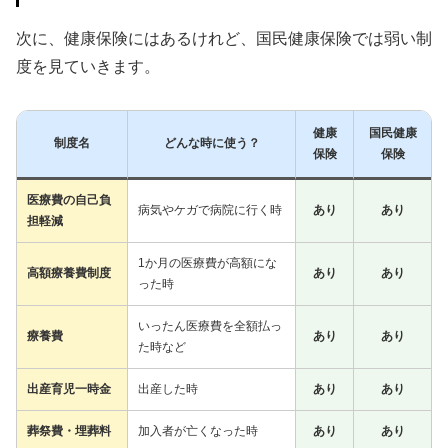
次に、健康保険にはあるけれど、国民健康保険では弱い制
度を見ていきます。
健康
国民健康
制度名
どんな時に使う？
保険
保険
医療費の自己負
病気やケガで病院に行く時
あり
あり
担軽減
1か月の医療費が高額にな
高額療養費制度
あり
あり
った時
いったん医療費を全額払っ
療養費
あり
あり
た時など
出産育児一時金
出産した時
あり
あり
葬祭費・埋葬料
加入者が亡くなった時
あり
あり