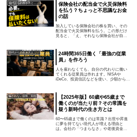
退職に近づきます。できれば、今の給料
50代からの生き方とお金
保険会社の配当金で火災保険料
の半分で生活でき...
を払う？ちょっと不思議なお金
の話
加入している保険会社の株を買い、その
配当金で火災保険料を払う。この形だけ
見ると、「え、それなら保険会社が自分
の配当金で契約者の保険料を負担してい
るようなものでは？」 と感じる人もいる
かもしれません。保険料は保険会社の配
50代からの生き方とお金
24時間365日働く「最強の従業
当で支払う少し不思議で...
員」を作ろう
人を雇わなくても、自分の代わりに働い
てくれる従業員は作れます。NISAや
iDeCo、投資信託などを使い、少額からお
金に働いてもらう考え方を紹介します。
騙されない保険・契約
【2025年版】60歳や65歳まで
働くのが当たり前？その常識を
疑う新時代の生き方とは
60〜65歳まで働くのは常識？出世や昇進
に夢を持てない現代人が増える理由と
は。会社の「つまらなさ」や老後資金不
安から見える、早期リタイア志向のリア