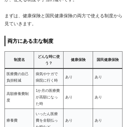
まずは、健康保険と国民健康保険の両方で使える制度から
見ていきます。
両方にある主な制度
どんな時に使
制度名
健康保険
国民健康保険
う？
医療費の自己
病気やケガで
あり
あり
負担軽減
病院に行く時
1か月の医療費
高額療養費制
が高額になっ
あり
あり
度
た時
いったん医療
療養費
費を全額払っ
あり
あり
た時など