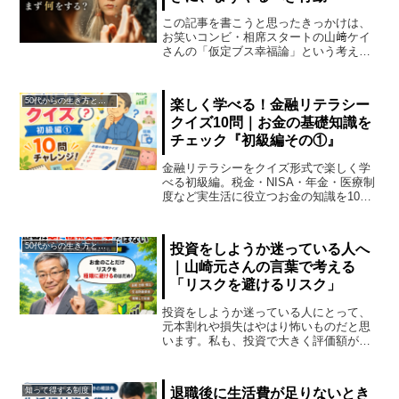
この記事を書こうと思ったきっかけは、
お笑いコンビ・相席スタートの山﨑ケイ
さんの「仮定ブス幸福論」という考え方
を聞いたことでした。自分を必要以上に
大きく見せるのではなく、「今の自分に
足りないものがあるなら、どう行動すれ
50代からの生き方とお金
楽しく学べる！金融リテラシー
ばいいか？」と考えてみる...
クイズ10問｜お金の基礎知識を
チェック『初級編その①』
金融リテラシーをクイズ形式で楽しく学
べる初級編。税金・NISA・年金・医療制
度など実生活に役立つお金の知識を10問
でチェック！初心者向けの基礎学習に最
適です。
50代からの生き方とお金
投資をしようか迷っている人へ
｜山崎元さんの言葉で考える
「リスクを避けるリスク」
投資をしようか迷っている人にとって、
元本割れや損失はやはり怖いものだと思
います。私も、投資で大きく評価額が下
がった画面を見ると、冷静ではいられま
せんし、、資産もメンタルも落ち込んで
しまいます。そんなときに思い出すの
知って得する制度
退職後に生活費が足りないとき
が、山崎元さんのある言葉で...