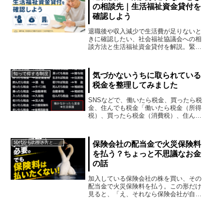
の相談先｜生活福祉資金貸付を
確認しよう
退職後や収入減少で生活費が足りないと
きに確認したい、社会福祉協議会への相
談方法と生活福祉資金貸付を解説。緊急
小口資金の注意点、申請から振込までの
目安、返済方法もわかりやすく整理しま
す。
知って得する制度
気づかないうちに取られている
税金を整理してみました
SNSなどで、働いたら税金、買ったら税
金、住んでも税金「働いたら税金（所得
税）、買ったら税金（消費税）、住んで
も税金（住民税）」そんな言葉を見かけ
ることがあります。少し極端な表現に見
えるかもしれません。でも、自分が実際
50代からの生き方とお金
保険会社の配当金で火災保険料
に払っている税金や社会...
を払う？ちょっと不思議なお金
の話
加入している保険会社の株を買い、その
配当金で火災保険料を払う。この形だけ
見ると、「え、それなら保険会社が自分
の配当金で契約者の保険料を負担してい
るようなものでは？」 と感じる人もいる