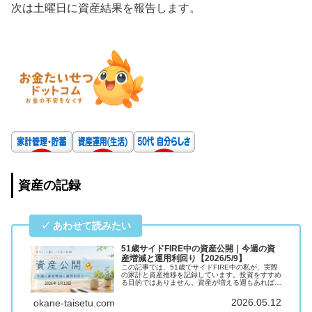
次は土曜日に資産結果を報告します。
資産の記録
51歳サイドFIRE中の資産公開｜今週の資
産増減と運用利回り【2026/5/9】
この記事では、51歳でサイドFIRE中の私が、実際
の家計と資産推移を記録しています。投資をすすめ
る目的ではありません。資産が増える週もあれば、
減る週もあります。そのリアルな動きを、毎週記録
していこうと思います。これからリタイア
2026.05.12
okane-taisetu.com
（FIRE・セ…