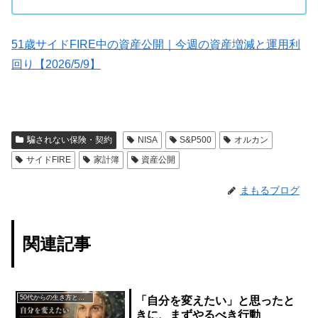
51歳サイドFIRE中の資産公開｜今週の資産増減と運用利
回り【2026/5/9】
騙されない保険・契約
NISA
S&P500
オルカン
サイドFIRE
家計簿
資産公開
まもるブログ
関連記事
50代からの生き方とお金
「自分を変えたい」と思ったと
きに、まずやるべき行動